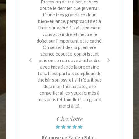
attentive mais sait faire preuve
l'occasion de croiser, et sans
Bonjour SC, Merci beaucoup pour
d'humour et de bienveillance. Le
doute le dernier que je verrai.
ce commentaire qui m' encourage
problème est désormais réglé
D'une très grande chaleur,
à continuer dans ce sens.
bienveillance, perspicacité et à
mais je n'hésiterais pas à
l'humour acéré, il sait comment
retourner le voir si j'ai besoin
d'échanger, même sur d'autres
vous atteindre et mettre le
doigt sur l'important et le caché.
aspects de ma vie. Je le
On se sent dès la première
recommande sans hésiter.
séance écoutée, comprise, et
JustRelax
puis on se retrouve à attendre
avec impatience la prochaine
fois. Il est parfois compliqué de
choisir son psy, et s'il n'était pas
déjà mon thérapeute, je le
conseillerai les yeux fermés à
mes amis (et famille) ! Un grand
merci à lui.
Charlotte
Réponse de Fabien Saint-