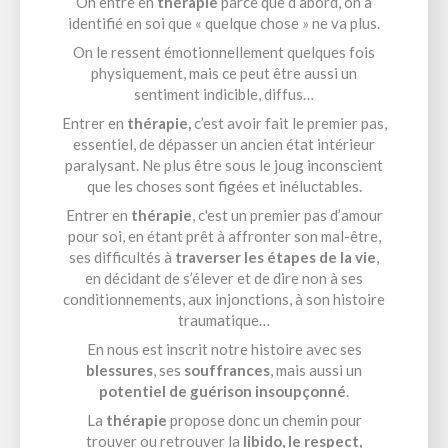
On entre en
thérapie
parce que d’abord, on a
identifié en soi que « quelque chose » ne va plus.
On le ressent émotionnellement quelques fois
physiquement, mais ce peut être aussi un
sentiment indicible, diffus…
Entrer en
thérapie,
c’est avoir fait le premier pas,
essentiel, de dépasser un ancien état intérieur
paralysant. Ne plus être sous le joug inconscient
que les choses sont figées et inéluctables.
Entrer en
thérapie
, c'est un premier pas d’amour
pour soi, en étant prêt à affronter son mal-être,
ses difficultés à
traverser les étapes de la vie
,
en décidant de s’élever et de dire non à ses
conditionnements, aux injonctions, à son histoire
traumatique…
En nous est inscrit notre histoire avec ses
blessures
, ses
souffrances
, mais aussi un
potentiel de guérison insoupçonné
.
La
thérapie
propose donc un chemin pour
trouver ou retrouver la
libido, le respect,